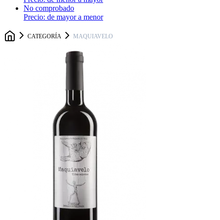
No comprobado
Precio: de mayor a menor
CATEGORÍA
MAQUIAVELO